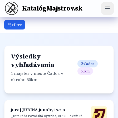
KatalógMajstrov.sk
Filtre
Elektrikár
Hodinový manžel
Inštalatér
Kominár
Krbár
Kúpeľňový špecialista
Maliar
Výsledky
Montážnik
Murár
Obkladač
Podlahár
vyhľadávania
Čadca
Pokrývač
Stolár
Sťahovák
Tesár
50
km
Vodár
1 majster
v meste Čadca
v
okruhu 50km
Zámočník
Zahradník
Juraj JURINA Junabyt s.r.o
Estakáda Považská Bystrica, 017 01 Považská