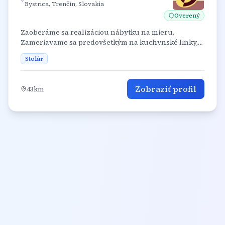
Bystrica, Trenčín, Slovakia
Overený
Zaoberáme sa realizáciou nábytku na mieru.
Zameriavame sa predovšetkým na kuchynské linky,
vstavané skrine, šatníky a interiérový nábytok.
Stolár
Zobraziť profil
43
km