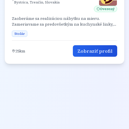
Bystrica, Trenčín, Slovakia
Overený
Zaoberáme sa realizáciou nábytku na mieru.
Zameriavame sa predovšetkým na kuchynské linky,
vstavané skrine, šatníky a interiérový nábytok.
Stolár
Zobraziť profil
25
km