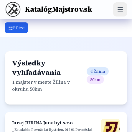
KatalógMajstrov.sk
Filtre
Elektrikár
Hodinový manžel
Inštalatér
Kominár
Krbár
Kúpeľňový špecialista
Maliar
Výsledky
Montážnik
Murár
Obkladač
Podlahár
vyhľadávania
Žilina
Pokrývač
Stolár
Sťahovák
Tesár
50
km
Vodár
1 majster
v meste Žilina
v
okruhu 50km
Zámočník
Zahradník
Juraj JURINA Junabyt s.r.o
Estakáda Považská Bystrica, 017 01 Považská