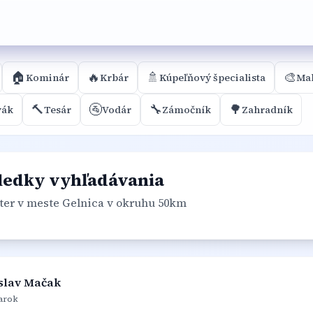
🏠
🔥
🚿
🎨
Kominár
Krbár
Kúpeľňový špecialista
Mal
🔨
🚰
🔧
🌳
vák
Tesár
Vodár
Zámočník
Zahradník
ledky vyhľadávania
ter
v meste Gelnica
v okruhu 50km
slav Mačak
arok