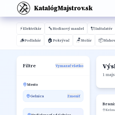
KatalógMajstrov.sk
⚡
🔧
🔌
Elektrikár
Hodinový manžel
Inštalatér
🪵
🏠
🪑
📦
Podlahár
Pokrývač
Stolár
Sťaho
Výs
Filtre
Vymazať všetko
1 majs
Mesto
Gelnica
Zmeniť
Brani
Kežm