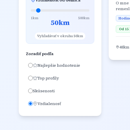
Vzdialenosť od
Gelnica
O mne 
remeslá
dôrazom
1km
500km
Hodin
ma vyst
50
km
materiá
Od
15
stavie
Vyhľadávať v okruhu 50km
riešeni
48
km
Zoradiť podľa
Najlepšie hodnotenie
Top profily
Skúsenosti
Vzdialenosť