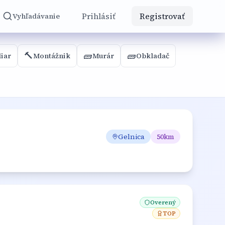
Prihlásiť
Registrovať
Vyhľadávanie
🔨
🧱
🧱
iar
Montážnik
Murár
Obkladač
Gelnica
50
km
Overený
TOP