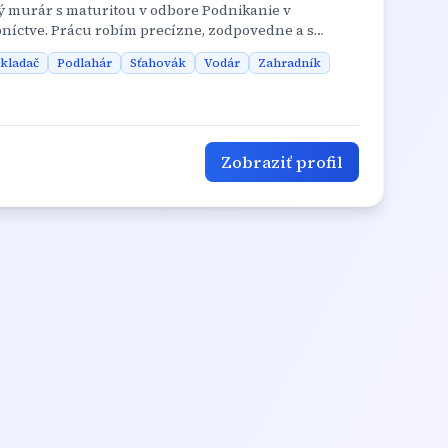
ý murár s maturitou v odbore Podnikanie v
bníctve. Prácu robím precízne, zodpovedne a s
, ktorú treba vyriešiť efektívne a s rozumom. 🛠 Čo
kladač
Podlahár
Sťahovák
Vodár
Zahradník
nosť a cit pre detail - Schopnosť plánovať, počítať
avkám zákazníka - Skúsenosti s rôznymi typmi
ych služieb rád pomáham aj s kreatívnymi
ktoré zlepšia komfort bývania.
Zobraziť profil