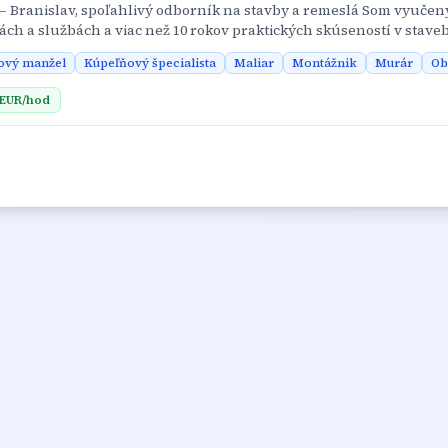
– Branislav, spoľahlivý odborník na stavby a remeslá Som vyučen
ch a službách a viac než 10 rokov praktických skúseností v stave
 na kvalitu, funkčnosť a estetiku. Každý projekt beriem ako výzvu
ový manžel
Kúpeľňový špecialista
Maliar
Montážnik
Murár
Ob
ihuje: - Spoľahlivosť, dochvíľnosť a férový prístup - Technická zruč
l a minimalizovať odpad - Ochota poradiť a prispôsobiť sa požiad
EUR
/hod
b, rekonštrukcií a remeselných prác 💡 Okrem klasických murársk
ami pre domácnosť — od praktických úprav až po moderné detaily, 