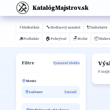
KatalógMajstrov.sk
⚡
🔧
🔌
Elektrikár
Hodinový manžel
Inštalatér
🪵
🏠
🪑
📦
Podlahár
Pokrývač
Stolár
Sťaho
Výs
Filtre
Vymazať všetko
0 majs
Mesto
Lučenec
Zmeniť