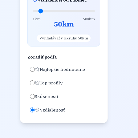
Vzdialenosť od
Lučenec
1km
500km
50
km
Vyhľadávať v okruhu 50km
Zoradiť podľa
Najlepšie hodnotenie
Top profily
Skúsenosti
Vzdialenosť