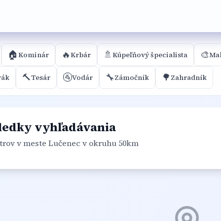
🏠
🔥
🚿
🎨
Kominár
Krbár
Kúpeľňový špecialista
Mal
🔨
🚰
🔧
🌳
vák
Tesár
Vodár
Zámočník
Zahradník
ledky vyhľadávania
trov
v meste Lučenec
v okruhu 50km