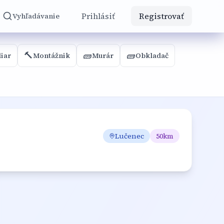
Prihlásiť
Registrovať
Vyhľadávanie
🔨
🧱
🧱
iar
Montážnik
Murár
Obkladač
Lučenec
50
km