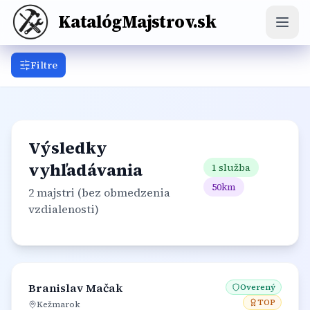
KatalógMajstrov.sk
Filtre
Elektrikár
Hodinový manžel
Inštalatér
Kominár
Krbár
Kúpeľňový špecialista
Výsledky
Maliar
Montážnik
Murár
Obkladač
vyhľadávania
1 služba
Podlahár
Pokrývač
Stolár
Sťahovák
50
km
Tesár
2 majstri
(bez obmedzenia
vzdialenosti)
Vodár
Zámočník
Zahradník
Branislav Mačak
Overený
TOP
Kežmarok