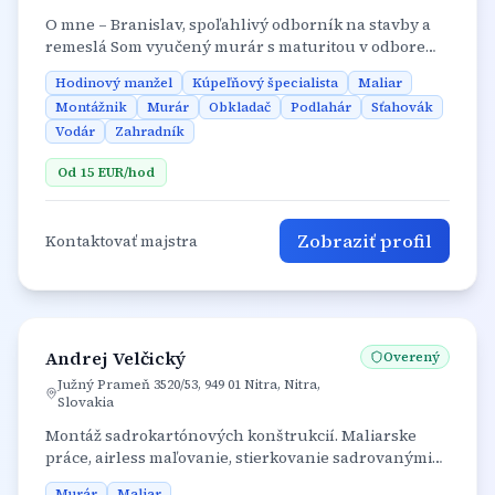
O mne – Branislav, spoľahlivý odborník na stavby a
remeslá Som vyučený murár s maturitou v odbore
Podnikanie v remeslách a službách a viac než 10
Hodinový manžel
Kúpeľňový špecialista
Maliar
rokov praktických skúseností v stavebníctve. Prácu
Montážnik
Murár
Obkladač
Podlahár
Sťahovák
robím precízne, zodpovedne a s dôrazom na kvalitu,
Vodár
Zahradník
funkčnosť a estetiku. Každý projekt beriem ako výzvu,
ktorú treba vyriešiť efektívne a s rozumom. 🛠 Čo ma
Od
15
EUR
/hod
vystihuje: - Spoľahlivosť, dochvíľnosť a férový prístup
- Technická zručnosť a cit pre detail - Schopnosť
plánovať, počítať materiál a minimalizovať odpad -
Zobraziť profil
Kontaktovať majstra
Ochota poradiť a prispôsobiť sa požiadavkám
zákazníka - Skúsenosti s rôznymi typmi stavieb,
rekonštrukcií a remeselných prác 💡 Okrem
klasických murárskych služieb rád pomáham aj s
kreatívnymi riešeniami pre domácnosť — od
praktických úprav až po moderné detaily, ktoré
Andrej Velčický
Overený
zlepšia komfort bývania.
Južný Prameň 3520/53, 949 01 Nitra, Nitra,
Slovakia
Montáž sadrokartónových konštrukcií. Maliarske
práce, airless maľovanie, stierkovanie sadrovanými
stierkami.
Murár
Maliar